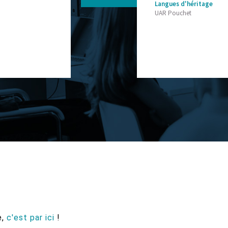
Langues d'héritage
UAR Pouchet
e,
c'est par ici
!