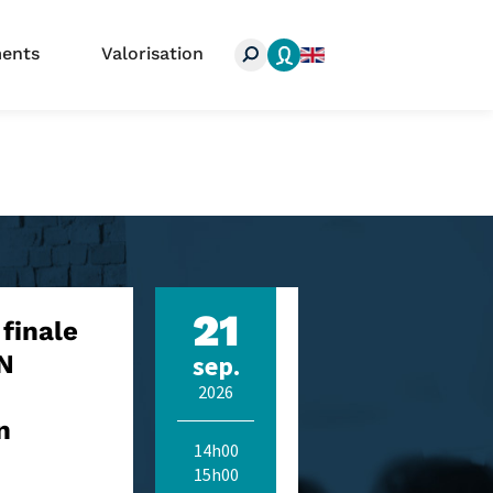
search
ents
Valorisation
21
finale
Forum Terme
RN
sep.
Termes LSF
Hybride
2026
n
14h00
15h00