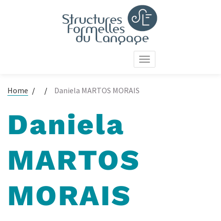
Skip
to
main
content
Toggle
navigation
Home
Daniela MARTOS MORAIS
Daniela
MARTOS
MORAIS