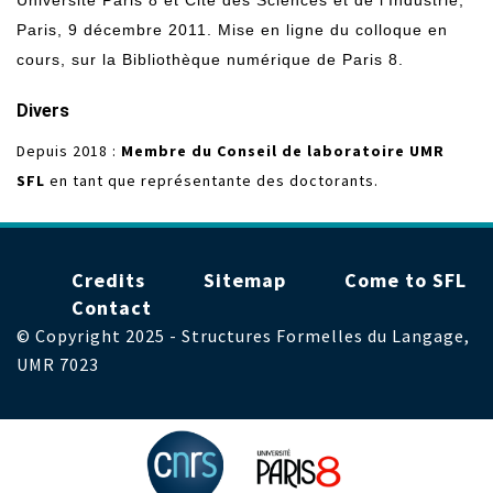
Université Paris 8 et Cité des Sciences et de l’Industrie,
Paris, 9 décembre 2011. Mise en ligne du colloque en
cours, sur la Bibliothèque numérique de Paris 8.
Divers
Depuis 2018 :
Membre du Conseil de laboratoire UMR
SFL
en tant que représentante des doctorants.
Menu
Credits
Sitemap
Come to SFL
Pied
Contact
de
© Copyright 2025 - Structures Formelles du Langage,
page
UMR 7023