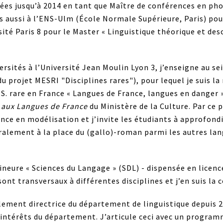
es jusqu’à 2014 en tant que Maître de conférences en phon
s aussi à l’ENS-Ulm (École Normale Supérieure, Paris) pou
sité Paris 8 pour le Master « Linguistique théorique et des
rsités à l’Université Jean Moulin Lyon 3, j’enseigne au se
du projet MESRI "Disciplines rares"), pour lequel je suis l
. rare en France « Langues de France, langues en danger », 
t aux Langues de France
du Ministère de la Culture. Par ce
nce en modélisation et j’invite les étudiants à approfond
alement à la place du (gallo)-roman parmi les autres lan
ineure « Sciences du Langage » (SDL) - dispensée en licenc
sont transversaux à différentes disciplines et j’en suis la 
alement directrice du département de linguistique depuis 20
s intérêts du département. J’articule ceci avec un progra