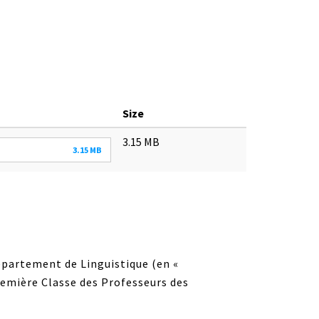
Size
3.15 MB
3.15 MB
Département de Linguistique (en «
remière Classe des Professeurs des