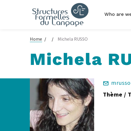
Skip
to
Main
Who are w
main
navigation
content
Home
Michela RUSSO
Michela R
mrusso
Thème / 