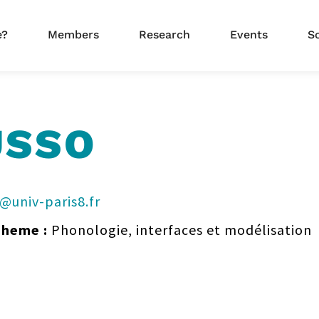
e?
Members
Research
Events
S
USSO
@univ-paris8.fr
Theme
Phonologie, interfaces et modélisation