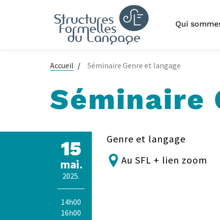
Aller
au
Navigation
Qui somme
contenu
principale
principal
Accueil
Séminaire Genre et langage
Séminaire 
Genre et langage
15
Au SFL + lien zoom
mai.
2025.
14h00
16h00