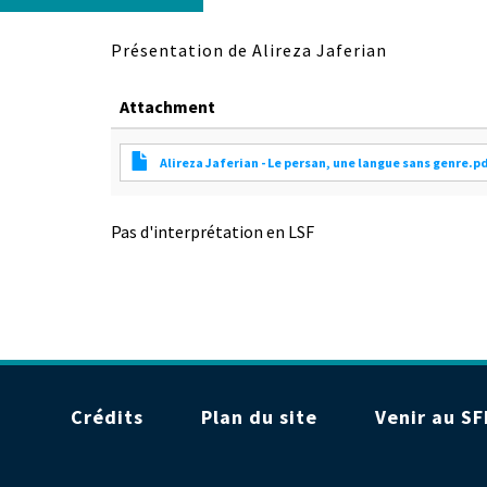
Présentation de Alireza Jaferian
Attachment
Alireza Jaferian - Le persan, une langue sans genre.p
Pas d'interprétation en LSF
Menu
Crédits
Plan du site
Venir au SF
Pied
de