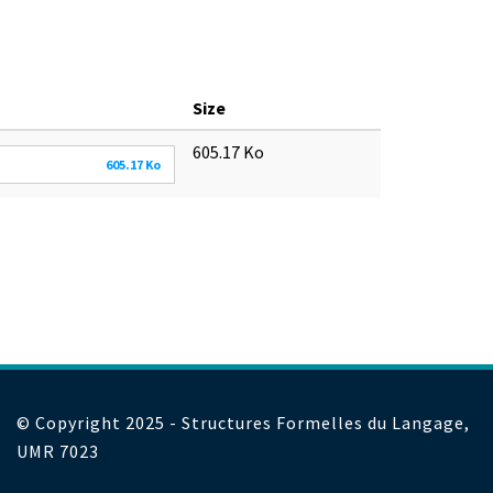
Size
605.17 Ko
605.17 Ko
© Copyright 2025 - Structures Formelles du Langage,
UMR 7023