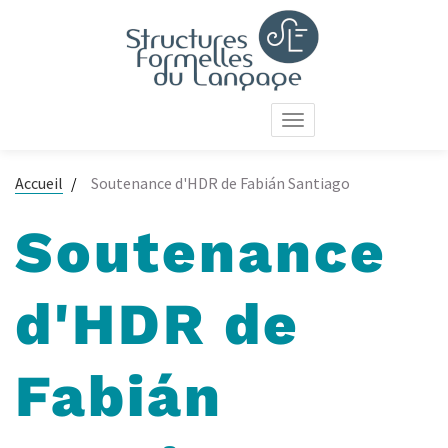
Aller
au
contenu
principal
Toggle
navigation
Accueil
Soutenance d'HDR de Fabián Santiago
Soutenance
d'HDR de
Fabián