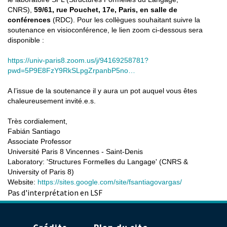
CNRS),
59/61, rue Pouchet, 17e, Paris, en salle de
conférences
(RDC). Pour les collègues souhaitant suivre la
soutenance en visioconférence, le lien zoom ci-dessous sera
disponible :
https://univ-paris8.zoom.us/j/94169258781?
pwd=5P9E8FzY9RkSLpgZrpanbP5no…
A l’issue de la soutenance il y aura un pot auquel vous êtes
chaleureusement invité.e.s.
Très cordialement,
Fabián Santiago
Associate Professor
Université Paris 8 Vincennes - Saint-Denis
Laboratory: 'Structures Formelles du Langage' (CNRS &
University of Paris 8)
Website:
https://sites.google.com/site/fsantiagovargas/
Pas d'interprétation en LSF
Menu