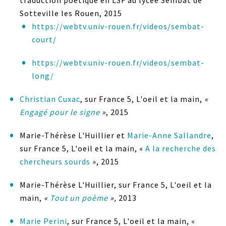
traduction poétique en LSF au lycée Sembat de
Sotteville les Rouen, 2015
https://webtv.univ-rouen.fr/videos/sembat-
court/
https://webtv.univ-rouen.fr/videos/sembat-
long/
Christian Cuxac
, sur France 5, L'oeil et la main,
«
Engagé pour le signe
»
, 2015
Marie-Thérèse L'Huillier et
Marie-Anne Sallandre
,
sur France 5, L'oeil et la main, «
A la recherche des
chercheurs sourds
», 2015
Marie-Thérèse L'Huillier, sur France 5, L'oeil et la
main,
«
Tout un poème
»,
2013
Marie Perini
, sur France 5, L'oeil et la main, «