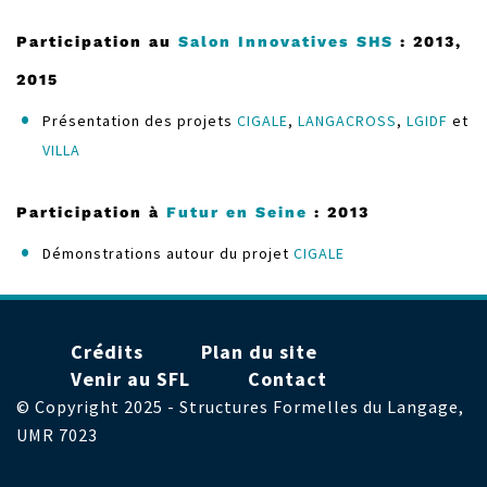
Participation au
Salon Innovatives SHS
: 2013,
2015
Présentation des projets
CIGALE
,
LANGACROSS
,
LGIDF
et
VILLA
Participation à
Futur en Seine
: 2013
Démonstrations autour du projet
CIGALE
Menu
Crédits
Plan du site
Pied
Venir au SFL
Contact
de
© Copyright 2025 - Structures Formelles du Langage,
page
UMR 7023